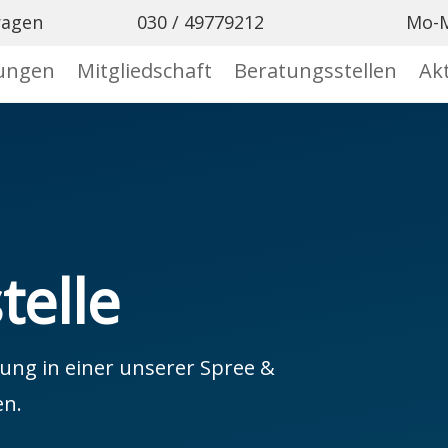

ragen
030 / 49779212
Mo-M
tungen
Mitgliedschaft
Beratungsstellen
Akt
telle
tung in einer unserer Spree &
en.