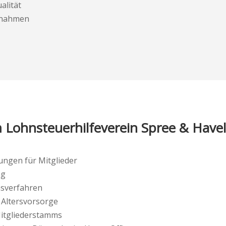
alität
ßnahmen
 Lohnsteuerhilfeverein Spree & Have
ngen für Mitglieder
ng
hsverfahren
 Altersvorsorge
itgliederstamms