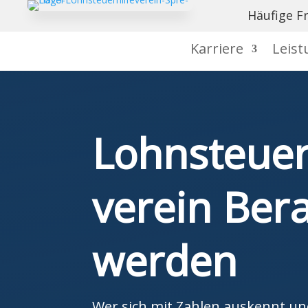

Häufige F
Karriere
Leis
Lohnsteuer­
verein Ber
werden
Wer sich mit Zahlen auskennt un