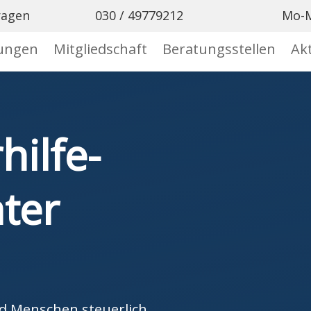
ragen

030 / 49779212
Mo-M
tungen
Mitgliedschaft
Beratungsstellen
Akt
hilfe­
ater
d Menschen steuerlich