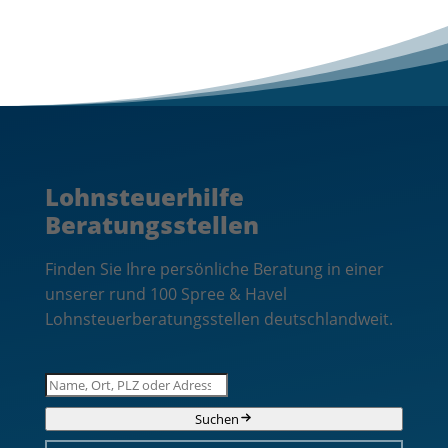
Lohnsteuerhilfe
Beratungsstellen
Finden Sie Ihre persönliche Beratung in einer
unserer rund 100 Spree & Havel
Lohnsteuerberatungsstellen deutschlandweit.
Suchen