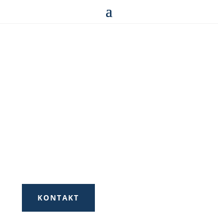
Spree & Havel
Lohnsteuerhilfe
Warum die Steuererklärung selbst
machen?
Wir kümmern uns doch darum.
KONTAKT