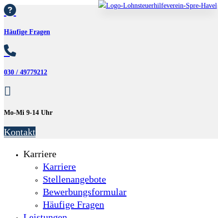

Häufige Fragen

030 / 49779212

Mo-Mi 9-14 Uhr
Kontakt
Karriere
Karriere
Stellenangebote
Bewerbungsformular
Häufige Fragen
Leistungen