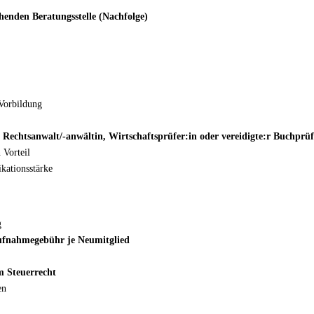
enden Beratungsstelle (Nachfolge)
 Vorbildung
, Rechtsanwalt/-anwältin, Wirtschaftsprüfer:in oder vereidigte:r Buchprüf
 Vorteil
ationsstärke
g
Aufnahmegebühr je Neumitglied
m Steuerrecht
en