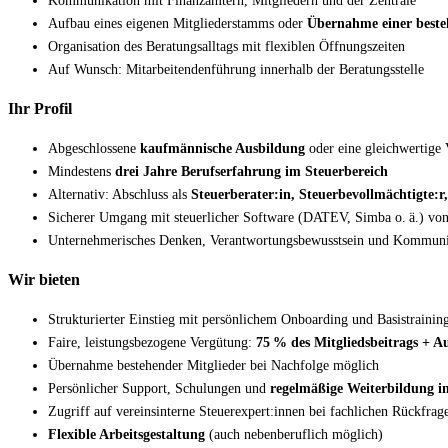
Kommunikation mit Finanzämtern, Mitgliedern und der Zentrale
Aufbau eines eigenen Mitgliederstamms oder
Übernahme einer besteh
Organisation des Beratungsalltags mit flexiblen Öffnungszeiten
Auf Wunsch: Mitarbeitendenführung innerhalb der Beratungsstelle
Ihr Profil
Abgeschlossene
kaufmännische Ausbildung
oder eine gleichwertige
Mindestens
drei Jahre Berufserfahrung im Steuerbereich
Alternativ: Abschluss als
Steuerberater:in, Steuerbevollmächtigte:r
Sicherer Umgang mit steuerlicher Software (DATEV, Simba o. ä.) von
Unternehmerisches Denken, Verantwortungsbewusstsein und Kommunik
Wir bieten
Strukturierter Einstieg mit persönlichem Onboarding und Basistrainin
Faire, leistungsbezogene Vergütung:
75 % des Mitgliedsbeitrags + 
Übernahme bestehender Mitglieder bei Nachfolge möglich
Persönlicher Support, Schulungen und
regelmäßige Weiterbildung i
Zugriff auf vereinsinterne Steuerexpert:innen bei fachlichen Rückfrag
Flexible Arbeitsgestaltung
(auch nebenberuflich möglich)