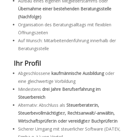
Aufbau eines eigenen Mitgliederstamms oder
Übernahme einer bestehenden Beratungsstelle
(Nachfolge)
Organisation des Beratungsalltags mit flexiblen
Öffnungszeiten
Auf Wunsch: Mitarbeitendenführung innerhalb der
Beratungsstelle
Ihr Profil
Abgeschlossene
kaufmännische Ausbildung
oder
eine gleichwertige Vorbildung
Mindestens
drei Jahre Berufserfahrung im
Steuerbereich
Alternativ: Abschluss als
Steuerberater:in,
Steuerbevollmächtigte:r, Rechtsanwalt/-anwältin,
Wirtschaftsprüfer:in oder vereidigte:r Buchprüfer:in
Sicherer Umgang mit steuerlicher Software (DATEV,
Simba o. ä.) von Vorteil