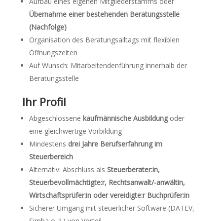
Aufbau eines eigenen Mitgliederstamms oder
Übernahme einer bestehenden Beratungsstelle
(Nachfolge)
Organisation des Beratungsalltags mit flexiblen
Öffnungszeiten
Auf Wunsch: Mitarbeitendenführung innerhalb der
Beratungsstelle
Ihr Profil
Abgeschlossene
kaufmännische Ausbildung
oder
eine gleichwertige Vorbildung
Mindestens
drei Jahre Berufserfahrung im
Steuerbereich
Alternativ: Abschluss als
Steuerberater:in,
Steuerbevollmächtigte:r, Rechtsanwalt/-anwältin,
Wirtschaftsprüfer:in oder vereidigte:r Buchprüfer:in
Sicherer Umgang mit steuerlicher Software (DATEV,
Simba o. ä.) von Vorteil