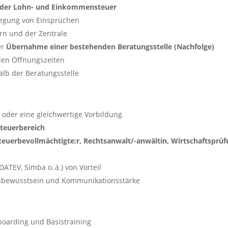
h der Lohn- und Einkommensteuer
legung von Einsprüchen
rn und der Zentrale
er
Übernahme einer bestehenden Beratungsstelle (Nachfolge)
blen Öffnungszeiten
lb der Beratungsstelle
g
oder eine gleichwertige Vorbildung
Steuerbereich
Steuerbevollmächtigte:r, Rechtsanwalt/-anwältin, Wirtschaftsprüfe
ATEV, Simba o. ä.) von Vorteil
sbewusstsein und Kommunikationsstärke
boarding und Basistraining