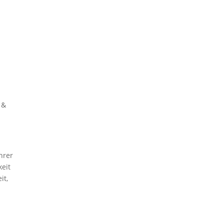
 &
hrer
keit
it,