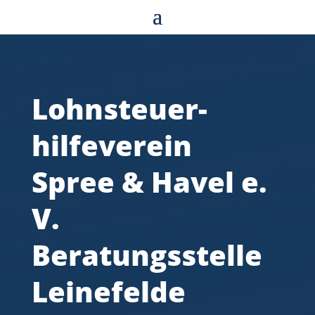
Lohnsteuer­
hilfeverein
Spree & Havel e.
V.
Beratungs­stelle
Leinefelde