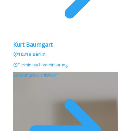
Kurt Baumgart
10319 Berlin
Termin nach Vereinbarung
Beratungsstellenleiterin