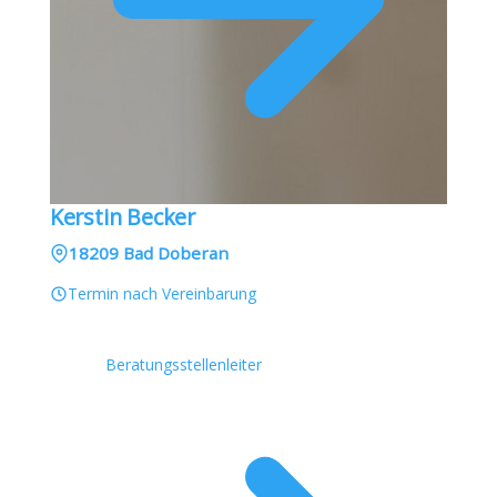
Kerstin Becker
18209 Bad Doberan
Termin nach Vereinbarung
Beratungsstellenleiter